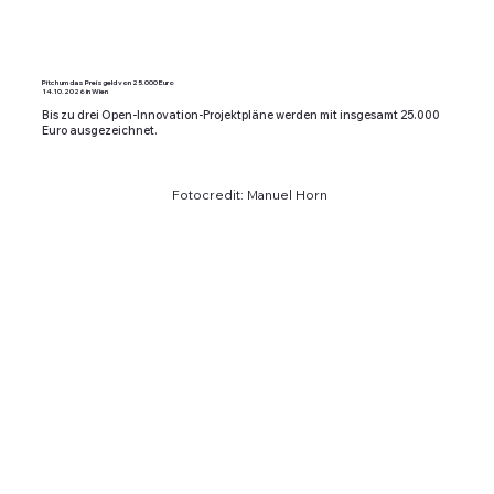
Pitch um das Preisgeld von 25.000 Euro
14.10.2026 in Wien
Bis zu drei Open-Innovation-Projektpläne werden mit insgesamt 25.000
Euro ausgezeichnet.
Fotocredit: Manuel Horn