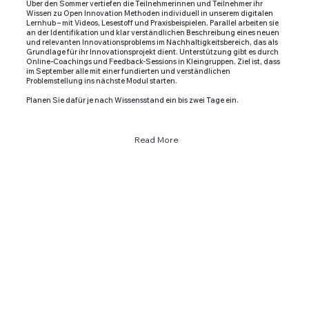
Über den Sommer vertiefen die Teilnehmerinnen und Teilnehmer ihr
Wissen zu Open Innovation Methoden individuell in unserem digitalen
Lernhub – mit Videos, Lesestoff und Praxisbeispielen. Parallel arbeiten sie
an der Identifikation und klar verständlichen Beschreibung eines neuen
und relevanten Innovationsproblems im Nachhaltigkeitsbereich, das als
Grundlage für ihr Innovationsprojekt dient. Unterstützung gibt es durch
Online-Coachings und Feedback-Sessions in Kleingruppen. Ziel ist, dass
im September alle mit einer fundierten und verständlichen
Problemstellung ins nächste Modul starten.
Planen Sie dafür je nach Wissensstand ein bis zwei Tage ein.
Read More