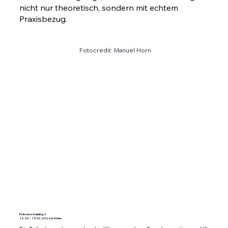
nicht nur theoretisch, sondern mit echtem
Praxisbezug.
Fotocredit: Manuel Horn
Präsenztraining 2
12.10. - 13.10.2026 in Wien